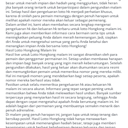
besar untuk meraih impian dan hadiah yang menggiurkan, tidak heran
jika banyak orang tertarik untuk berpartisipasi dalam pengundian malam
ini. Setiap hasil dan pengeluaran lotto hk menjadi perhatian khusus,
karena di sinilah para pemain menunggu dengan penuh harapan untuk
melihat apakah nomor mereka akan keluar sebagai pemenang.
Dalam artikel ini, kami akan membahas secara lengkap mengenai
pengeluaran hk dan keluaran hk terbaru untuk lotto Hongkong malam ini.
Kami juga akan memberikan informasi cara bermain serta tips untuk
meningkatkan peluang Anda dalam meraih kemenangan. Jadi, siapkan
diri Anda untuk mengetahui semua yang perlu Anda ketahui dan
menangkan impian Anda bersama lotto Hongkong!
Hasil Lotto Hongkong Malam Ini
Hasil live untuk Lotto Hongkong malam ini sangat dinantikan oleh para
pemain dan penggemar permainan ini. Setiap undian membawa harapan
dan impian bagi banyak orang yang ingin meraih keberuntungan. Setelah
pengundian dilakukan, hasil yang keluar akan diumumkan secara resmi
dan memungkinkan pemain untuk memeriksa nomor yang mereka miliki.
Hal ini menjadi momen yang mendebarkan bagi setiap peserta, apakah
nomor mereka berhasil atau tidak.
Pastikan untuk selalu memeriksa pengeluaran hk atau keluaran hk
malam ini secara akurat. Informasi yang tepat sangat penting untuk
memastikan bahwa Anda tidak melewatkan hasil undian. Banyak sumber
terpercaya yang menyiarkan hasil ini secara langsung, sehingga Anda
dapat dengan cepat mengetahui apakah Anda beruntung malam ini. Ini
adalah bagian dari permainan yang membuatnya semakin menarik dan
penuh adrenaline.
Di malam yang penuh harapan ini, jangan lupa untuk tetap tenang dan
bersikap positif. Hasil Lotto Hongkong tidak hanya menawarkan
kesempatan untuk memenangkan hadiah besar, tetapi juga memberi
kesempatan untuk berbagi kebahagiaan dengan keluarga dan teman.