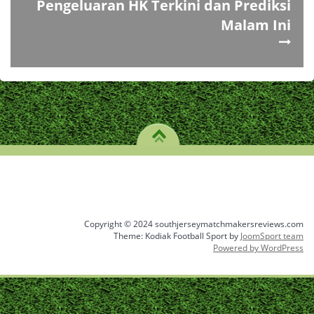
Pengeluaran HK Terkini dan Prediksi
Malam Ini
Copyright © 2024 southjerseymatchmakersreviews.com
Theme: Kodiak Football Sport by
JoomSport team
Powered by WordPress