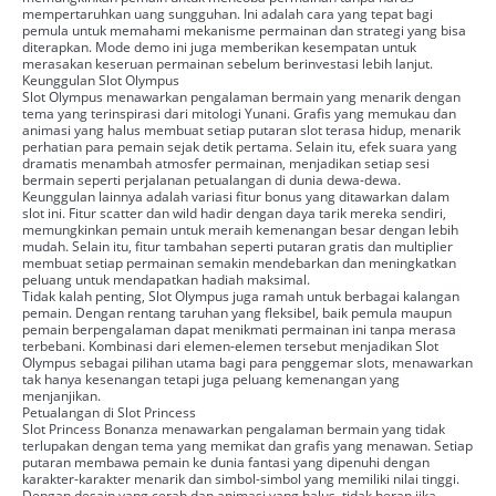
mempertaruhkan uang sungguhan. Ini adalah cara yang tepat bagi
pemula untuk memahami mekanisme permainan dan strategi yang bisa
diterapkan. Mode demo ini juga memberikan kesempatan untuk
merasakan keseruan permainan sebelum berinvestasi lebih lanjut.
Keunggulan Slot Olympus
Slot Olympus menawarkan pengalaman bermain yang menarik dengan
tema yang terinspirasi dari mitologi Yunani. Grafis yang memukau dan
animasi yang halus membuat setiap putaran slot terasa hidup, menarik
perhatian para pemain sejak detik pertama. Selain itu, efek suara yang
dramatis menambah atmosfer permainan, menjadikan setiap sesi
bermain seperti perjalanan petualangan di dunia dewa-dewa.
Keunggulan lainnya adalah variasi fitur bonus yang ditawarkan dalam
slot ini. Fitur scatter dan wild hadir dengan daya tarik mereka sendiri,
memungkinkan pemain untuk meraih kemenangan besar dengan lebih
mudah. Selain itu, fitur tambahan seperti putaran gratis dan multiplier
membuat setiap permainan semakin mendebarkan dan meningkatkan
peluang untuk mendapatkan hadiah maksimal.
Tidak kalah penting, Slot Olympus juga ramah untuk berbagai kalangan
pemain. Dengan rentang taruhan yang fleksibel, baik pemula maupun
pemain berpengalaman dapat menikmati permainan ini tanpa merasa
terbebani. Kombinasi dari elemen-elemen tersebut menjadikan Slot
Olympus sebagai pilihan utama bagi para penggemar slots, menawarkan
tak hanya kesenangan tetapi juga peluang kemenangan yang
menjanjikan.
Petualangan di Slot Princess
Slot Princess Bonanza menawarkan pengalaman bermain yang tidak
terlupakan dengan tema yang memikat dan grafis yang menawan. Setiap
putaran membawa pemain ke dunia fantasi yang dipenuhi dengan
karakter-karakter menarik dan simbol-simbol yang memiliki nilai tinggi.
Dengan desain yang cerah dan animasi yang halus, tidak heran jika