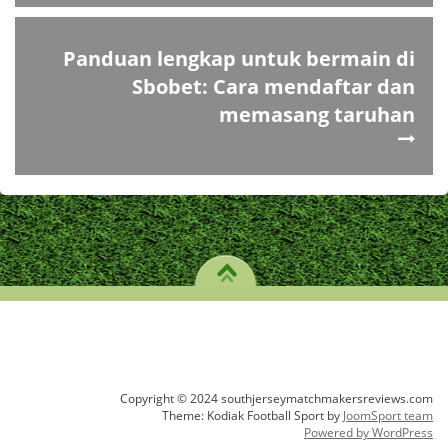
Panduan lengkap untuk bermain di
Sbobet: Cara mendaftar dan
memasang taruhan
Copyright © 2024 southjerseymatchmakersreviews.com
Theme: Kodiak Football Sport by
JoomSport team
Powered by WordPress