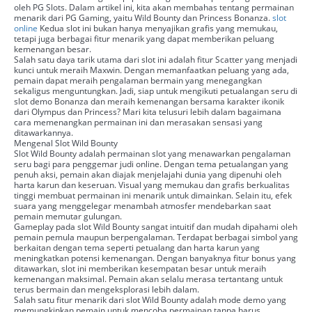
oleh PG Slots. Dalam artikel ini, kita akan membahas tentang permainan
menarik dari PG Gaming, yaitu Wild Bounty dan Princess Bonanza.
slot
online
Kedua slot ini bukan hanya menyajikan grafis yang memukau,
tetapi juga berbagai fitur menarik yang dapat memberikan peluang
kemenangan besar.
Salah satu daya tarik utama dari slot ini adalah fitur Scatter yang menjadi
kunci untuk meraih Maxwin. Dengan memanfaatkan peluang yang ada,
pemain dapat meraih pengalaman bermain yang menegangkan
sekaligus menguntungkan. Jadi, siap untuk mengikuti petualangan seru di
slot demo Bonanza dan meraih kemenangan bersama karakter ikonik
dari Olympus dan Princess? Mari kita telusuri lebih dalam bagaimana
cara memenangkan permainan ini dan merasakan sensasi yang
ditawarkannya.
Mengenal Slot Wild Bounty
Slot Wild Bounty adalah permainan slot yang menawarkan pengalaman
seru bagi para penggemar judi online. Dengan tema petualangan yang
penuh aksi, pemain akan diajak menjelajahi dunia yang dipenuhi oleh
harta karun dan keseruan. Visual yang memukau dan grafis berkualitas
tinggi membuat permainan ini menarik untuk dimainkan. Selain itu, efek
suara yang menggelegar menambah atmosfer mendebarkan saat
pemain memutar gulungan.
Gameplay pada slot Wild Bounty sangat intuitif dan mudah dipahami oleh
pemain pemula maupun berpengalaman. Terdapat berbagai simbol yang
berkaitan dengan tema seperti petualang dan harta karun yang
meningkatkan potensi kemenangan. Dengan banyaknya fitur bonus yang
ditawarkan, slot ini memberikan kesempatan besar untuk meraih
kemenangan maksimal. Pemain akan selalu merasa tertantang untuk
terus bermain dan mengeksplorasi lebih dalam.
Salah satu fitur menarik dari slot Wild Bounty adalah mode demo yang
memungkinkan pemain untuk mencoba permainan tanpa harus