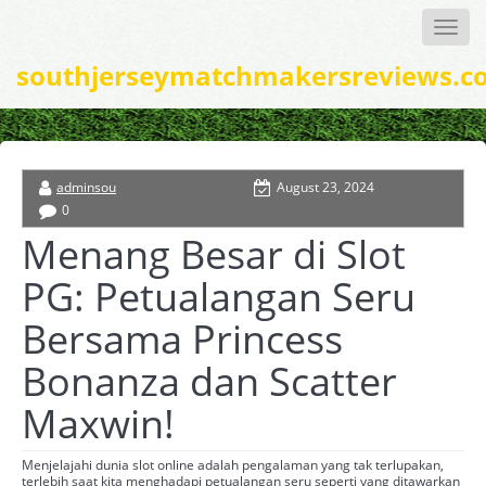
Toggle
naviga
southjerseymatchmakersreviews.c
adminsou
August 23, 2024
0
Menang Besar di Slot
PG: Petualangan Seru
Bersama Princess
Bonanza dan Scatter
Maxwin!
Menjelajahi dunia slot online adalah pengalaman yang tak terlupakan,
terlebih saat kita menghadapi petualangan seru seperti yang ditawarkan