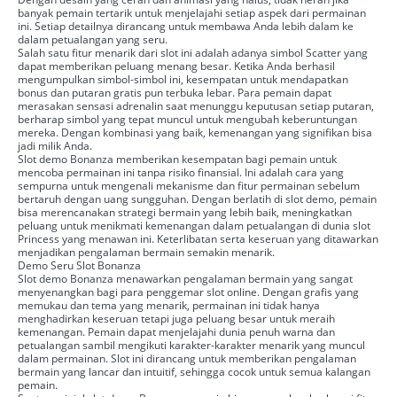
banyak pemain tertarik untuk menjelajahi setiap aspek dari permainan
ini. Setiap detailnya dirancang untuk membawa Anda lebih dalam ke
dalam petualangan yang seru.
Salah satu fitur menarik dari slot ini adalah adanya simbol Scatter yang
dapat memberikan peluang menang besar. Ketika Anda berhasil
mengumpulkan simbol-simbol ini, kesempatan untuk mendapatkan
bonus dan putaran gratis pun terbuka lebar. Para pemain dapat
merasakan sensasi adrenalin saat menunggu keputusan setiap putaran,
berharap simbol yang tepat muncul untuk mengubah keberuntungan
mereka. Dengan kombinasi yang baik, kemenangan yang signifikan bisa
jadi milik Anda.
Slot demo Bonanza memberikan kesempatan bagi pemain untuk
mencoba permainan ini tanpa risiko finansial. Ini adalah cara yang
sempurna untuk mengenali mekanisme dan fitur permainan sebelum
bertaruh dengan uang sungguhan. Dengan berlatih di slot demo, pemain
bisa merencanakan strategi bermain yang lebih baik, meningkatkan
peluang untuk menikmati kemenangan dalam petualangan di dunia slot
Princess yang menawan ini. Keterlibatan serta keseruan yang ditawarkan
menjadikan pengalaman bermain semakin menarik.
Demo Seru Slot Bonanza
Slot demo Bonanza menawarkan pengalaman bermain yang sangat
menyenangkan bagi para penggemar slot online. Dengan grafis yang
memukau dan tema yang menarik, permainan ini tidak hanya
menghadirkan keseruan tetapi juga peluang besar untuk meraih
kemenangan. Pemain dapat menjelajahi dunia penuh warna dan
petualangan sambil mengikuti karakter-karakter menarik yang muncul
dalam permainan. Slot ini dirancang untuk memberikan pengalaman
bermain yang lancar dan intuitif, sehingga cocok untuk semua kalangan
pemain.